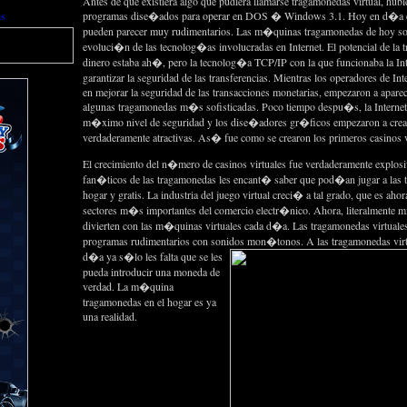
Antes de que existiera algo que pudiera llamarse tragamonedas virtual, hub
programas dise�ados para operar en DOS � Windows 3.1. Hoy en d�a 
is
pueden parecer muy rudimentarios. Las m�quinas tragamonedas de hoy son 
evoluci�n de las tecnolog�as involucradas en Internet. El potencial de la t
dinero estaba ah�, pero la tecnolog�a TCP/IP con la que funcionaba la I
garantizar la seguridad de las transferencias. Mientras los operadores de In
en mejorar la seguridad de las transacciones monetarias, empezaron a aparec
algunas tragamonedas m�s sofisticadas. Poco tiempo despu�s, la Internet
m�ximo nivel de seguridad y los dise�adores gr�ficos empezaron a crea
verdaderamente atractivas. As� fue como se crearon los primeros casinos v
El crecimiento del n�mero de casinos virtuales fue verdaderamente explosi
fan�ticos de las tragamonedas les encant� saber que pod�an jugar a las 
hogar y gratis. La industria del juego virtual creci� a tal grado, que es aho
sectores m�s importantes del comercio electr�nico. Ahora, literalmente mi
divierten con las m�quinas virtuales cada d�a. Las tragamonedas virtuale
programas rudimentarios con sonidos mon�tonos.
A las tragamonedas vir
d�a ya s�lo les falta que se les
pueda introducir una moneda de
verdad. La m�quina
tragamonedas en el hogar es ya
una realidad.